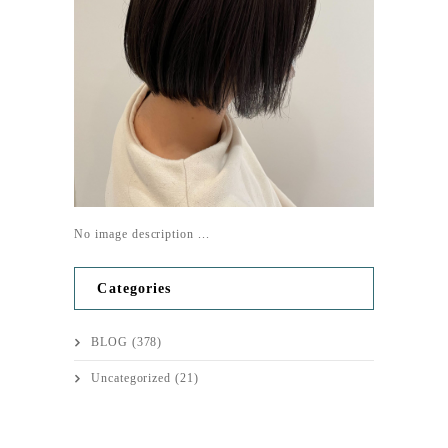
No image description ...
Categories
BLOG
(378)
Uncategorized
(21)