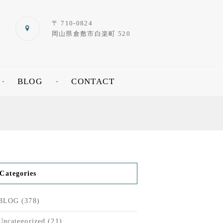
〒 710-0824
岡山県倉敷市白楽町 520
BLOG
CONTACT
Categories
BLOG
(378)
Uncategorized
(21)