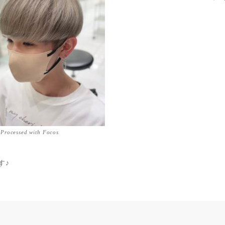
Processed with Focos
す♪