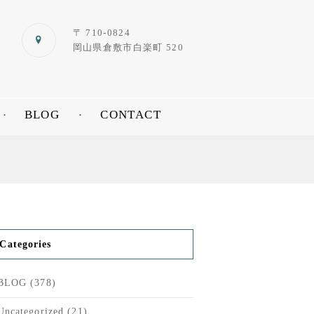
〒 710-0824
岡山県倉敷市白楽町 520
BLOG
CONTACT
Categories
BLOG
(378)
Uncategorized
(21)