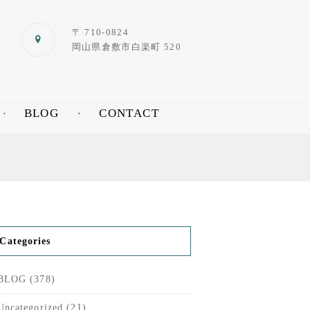
〒 710-0824
岡山県倉敷市白楽町 520
BLOG
CONTACT
Categories
BLOG
(378)
Uncategorized
(21)