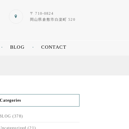
〒 710-0824
岡山県倉敷市白楽町 520
BLOG
CONTACT
Categories
BLOG
(378)
Uncategorized
(21)