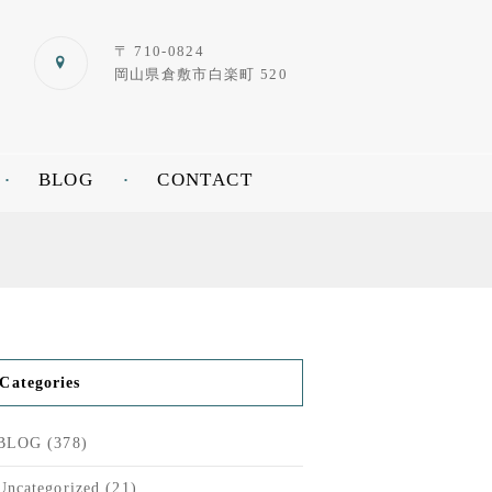
〒 710-0824
岡山県倉敷市白楽町 520
BLOG
CONTACT
Categories
BLOG
(378)
Uncategorized
(21)