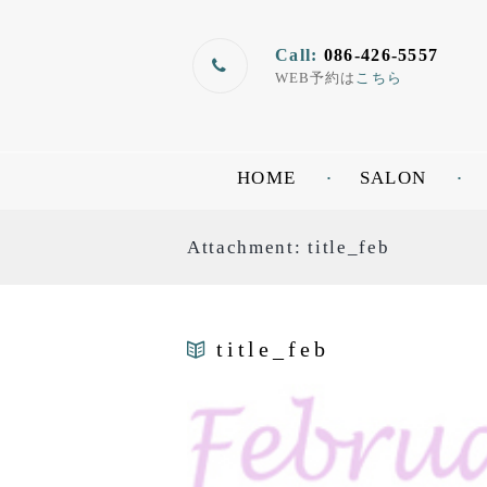
Call:
086-426-5557
WEB予約は
こちら
HOME
SALON
Attachment: title_feb
title_feb