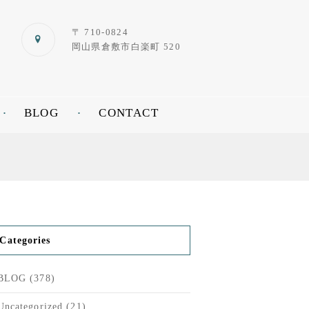
〒 710-0824
岡山県倉敷市白楽町 520
BLOG
CONTACT
Categories
BLOG
(378)
Next item
title_jan
Uncategorized
(21)